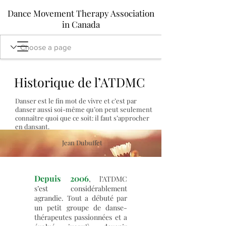
Dance Movement Therapy Association
in Canada
Historique de l’ATDMC
Danser est le fin mot de vivre et c’est par
danser aussi soi-même qu’on peut seulement
connaître quoi que ce soit: il faut s’approcher
en dansant.
Jean Dubuffet
Depuis 2006
, l’ATDMC
s’est considérablement
agrandie. Tout a débuté par
un petit groupe de danse-
thérapeutes passionnées et a