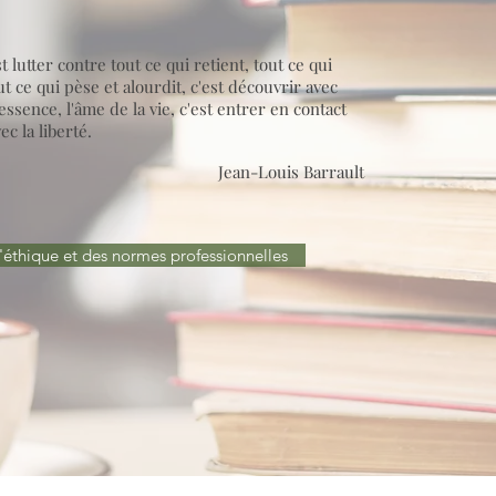
t lutter contre tout ce qui retient, tout ce qui
t ce qui pèse et alourdit, c'est découvrir avec
essence, l'âme de la vie, c'est entrer en contact
c la liberté.
Jean-Louis Barrault
'éthique et des normes professionnelles