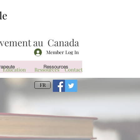
le
mouvement au Canada
Member Log In
rapeute
Ressources
Éducation
Ressources
Contact
FR