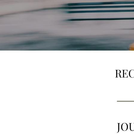
RE
JO