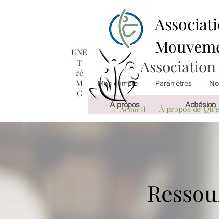
Associati
Mouveme
UNE
Association
T
ré
M
Mon compte
Paramètres
Not
C
À propos
Adhésion
À propos de
Qu'e
Accueil
Ressou