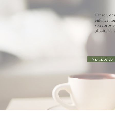
Danser, c'es
enfonce, tou
son corps l'
physique ave
À propos de l