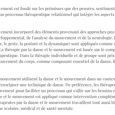
uvement est fondé sur les prémisses que des pensées, sentimen
n processus thérapeutique relationnel qui intègre les aspects é
uvement incorporel des éléments provenant des approches psyc
oppemental, de l'analyse du mouvement et de la neurologie. L
ce, le geste, la posture et la dynamique) sont appliqués comme 
. La thérapie par la danse et le mouvement est basée sur le 
rapeutique. Dans la thérapie individuelle et de groupe sont pr
mouvement du corps, comme composant essentiel de la danse, f
 mouvement utilisent la danse et le mouvement dans un context
'enseigner une technique de danse. De préférence, les thérape
ement pour faciliter un processus qui s'allie sur les besoins et
anse et le mouvement est appliqué comme intervention compléme
érapeutes par la danse et le mouvement travaillent tout aussi 
e scolaire, médical et de santé mentale.