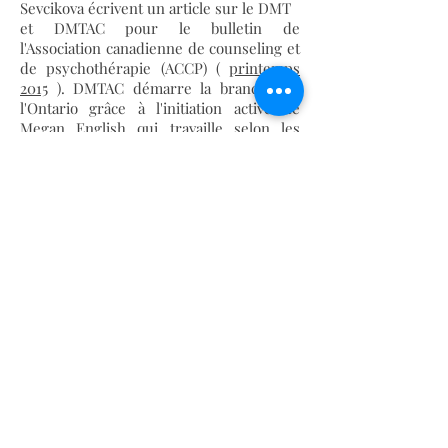
Sevcikova écrivent un article sur le DMT
et DMTAC pour le bulletin de
l'Association canadienne de counseling et
de psychothérapie (ACCP) (
printemps
2015
). DMTAC démarre la branche de
l'Ontario grâce à l'initiation active de
Megan English qui travaille selon les
lignes de DMTAC et plus précisément
aux nouvelles lignes directrices en
psychothérapie en Ontario. Joanabbey
Sack devient représentante au sous-
comité mondial de l'ADTA et
représentante au Comité professionnel
de l'Ordre des thérapeutes en arts
créatifs du Québec (OCAT). Nous
continuons à établir des liens et des
liaisons pour la communauté DMT avec
d'autres associations CATS.
Conseil d'administration pour
2015-2017
Joanabbey Sack (président)
Zuzana Sevcikova (Vice-présidente)
Laurie Potter (secrétaire)