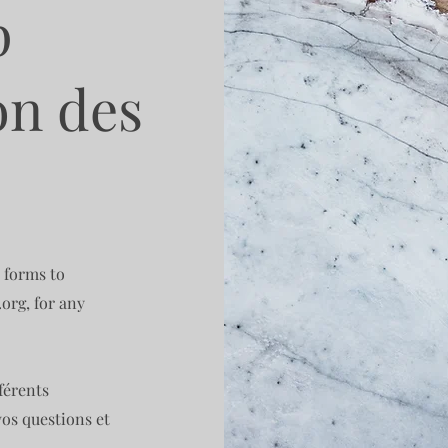
p
on des
 forms to
.org
, for any
férents
os questions et