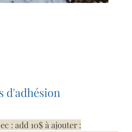
s d'adhésion
c : add 10$ à ajouter :