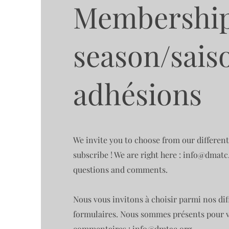
Membershi
season/sais
adhésions
We invite you to choose from our different
subscribe ! We are right here :
info@dmatc
questions and comments.
Nous vous invitons à choisir parmi nos dif
formulaires. Nous sommes présents pour v
commentaires :
info@dmtac.org
.